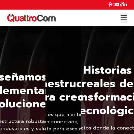
Historias
iseñamos e
Infraestructura
reales de
lementamos
para crecer
transformac
oluciones
tecnológi
Soluciones que mantienen tu
aestructura robusta para
operación conectada, segura y
Proyectos donde la conect
industriales y soluciones a
lista para escalar.