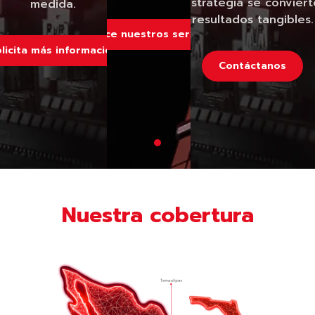
y la estrategia se convier
medida.
resultados tangibles.
Conoce nuestros servicios
licita más información
Contáctanos
Nuestra cobertura